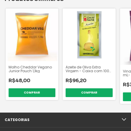
Molho Cheddar Vegano
Azeite de Oliva Extra
Junior Pouch 1,1kg
Virgem - Caixa com 100
Vina
sachês
mL- 
100 
R$48,00
R$96,20
R$
CATEGORIAS