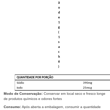
ã
o
d
e
1
g
(
1
s
a
c
h
ê
)
QUANTIDADE
POR
PORÇÃO
Sódio
390mg
Iodo
25mcg
Modo de Conservação:
Conservar em local seco e fresco longe
de produtos químicos e odores fortes
Consumo:
Após aberta a embalagem, consumir a quantidade