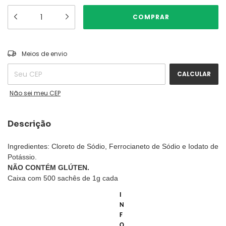
ALTERAR CEP
Entregas para o CEP:
Meios de envio
CALCULAR
Não sei meu CEP
Descrição
Ingredientes: Cloreto de Sódio, Ferrocianeto de Sódio e Iodato de
Potássio.
NÃO CONTÉM GLÚTEN.
Caixa com 500 sachês de 1g cada
I
N
F
O